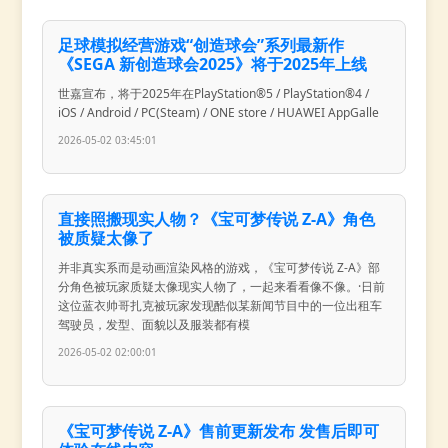
足球模拟经营游戏“创造球会”系列最新作
《SEGA 新创造球会2025》将于2025年上线
世嘉宣布，将于2025年在PlayStation®5 / PlayStation®4 /
iOS / Android / PC(Steam) / ONE store / HUAWEI AppGalle
2026-05-02 03:45:01
直接照搬现实人物？《宝可梦传说 Z-A》角色
被质疑太像了
并非真实系而是动画渲染风格的游戏，《宝可梦传说 Z-A》部
分角色被玩家质疑太像现实人物了，一起来看看像不像。·日前
这位蓝衣帅哥扎克被玩家发现酷似某新闻节目中的一位出租车
驾驶员，发型、面貌以及服装都有模
2026-05-02 02:00:01
《宝可梦传说 Z-A》售前更新发布 发售后即可