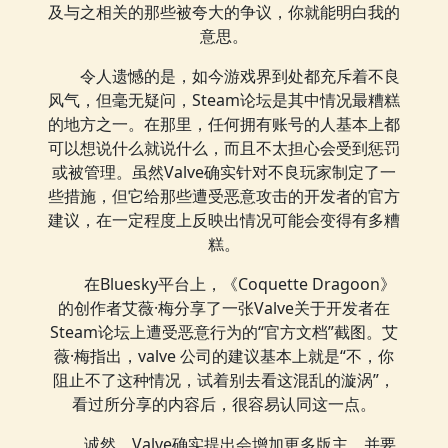
及与之相关的那些被夸大的争议，你就能明白我的
意思。
令人遗憾的是，如今游戏界到处都充斥着不良
风气，但毫无疑问，Steam论坛是其中情况最糟糕
的地方之一。在那里，任何拥有账号的人基本上都
可以想说什么就说什么，而且不太担心会受到惩罚
或被管理。虽然Valve确实针对不良玩家制定了一
些措施，但它给那些遭受恶意攻击的开发者的官方
建议，在一定程度上反映出情况可能会变得有多糟
糕。
在Bluesky平台上，《Coquette Dragoon》
的创作者艾薇·梅分享了一张Valve关于开发者在
Steam论坛上遭受恶意行为的“官方文档”截图。艾
薇·梅指出，valve 公司的建议基本上就是“不，你
阻止不了这种情况，试着别去看这混乱的漩涡”，
看过所分享的内容后，很容易认同这一点。
诚然，Valve确实提出会增加更多版主，并要