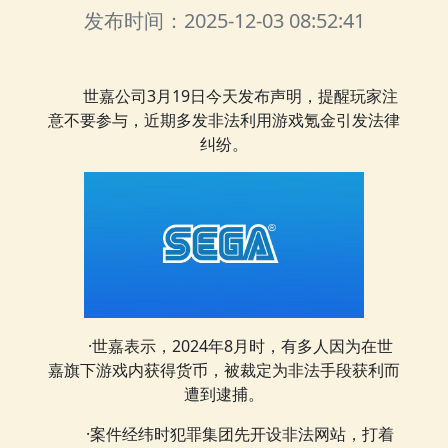
发布时间：2025-12-03 08:52:41
世嘉公司3月19日今天发布声明，提醒玩家注
意不要参与，近期多发非法利用游戏氪金引发法律
纠纷。
·世嘉表示，2024年8月时，有多人因为在世
嘉旗下游戏内获得货币，被裁定为非法手段获利而
遭到逮捕。
·案件经纬时犯罪集团先开设非法网站，打着