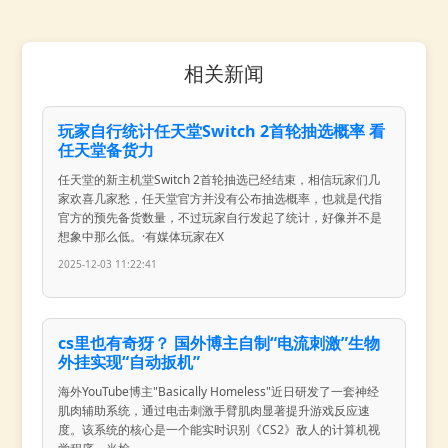
相关新闻
玩家自行统计任天堂Switch 2首轮抽选概率 看
任天堂备货力
任天堂的新主机堂Switch 2首轮抽选已经结束，相信玩家们几
家欢喜几家愁，任天堂官方并没有公布抽选概率，也就是代指
官方的预先备货数量，不过玩家自行发起了统计，好像并不是
想象中那么低。·有媒体玩家在X
2025-12-03 11:22:41
cs里也有奇犽？ 国外博主自制“电流刺激”生物
外挂实现“自动扳机”
海外YouTube博主"Basically Homeless"近日研发了一套神经
肌肉辅助系统，通过电击刺激手臂肌肉显著提升游戏反应速
度。该系统的核心是一个能实时识别《CS2》敌人的计算机视