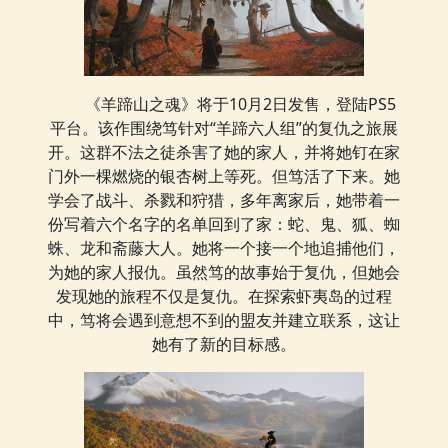
《羊蹄山之魂》将于10月2日发售，登陆PS5
平台。该作围绕笃针对“羊蹄六人组”的复仇之旅展
开。这群不法之徒杀害了她的家人，并将她钉在家
门外一棵燃烧的银杏树上等死。但笃活了下来。她
学会了战斗、杀戮和狩猎，多年离家后，她带着一
份写着六个名字的名单回到了家：蛇、鬼、狐、蜘
蛛、龙和斋藤大人。她将一个接一个地追捕他们，
为她的家人报仇。虽然笃的故事始于复仇，但她会
发现她的旅程不仅是复仇。在探索虾夷岛的过程
中，笃将会遇到意想不到的盟友并建立联系，这让
她有了新的目标感。