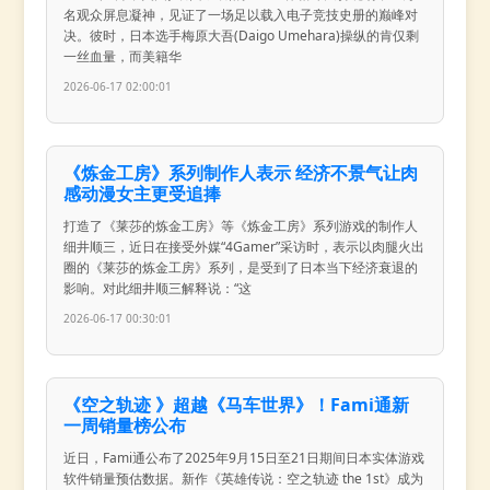
名观众屏息凝神，见证了一场足以载入电子竞技史册的巅峰对
决。彼时，日本选手梅原大吾(Daigo Umehara)操纵的肯仅剩
一丝血量，而美籍华
2026-06-17 02:00:01
《炼金工房》系列制作人表示 经济不景气让肉
感动漫女主更受追捧
打造了《莱莎的炼金工房》等《炼金工房》系列游戏的制作人
细井顺三，近日在接受外媒“4Gamer”采访时，表示以肉腿火出
圈的《莱莎的炼金工房》系列，是受到了日本当下经济衰退的
影响。对此细井顺三解释说：“这
2026-06-17 00:30:01
《空之轨迹 》超越《马车世界》！Fami通新
一周销量榜公布
近日，Fami通公布了2025年9月15日至21日期间日本实体游戏
软件销量预估数据。新作《英雄传说：空之轨迹 the 1st》成为