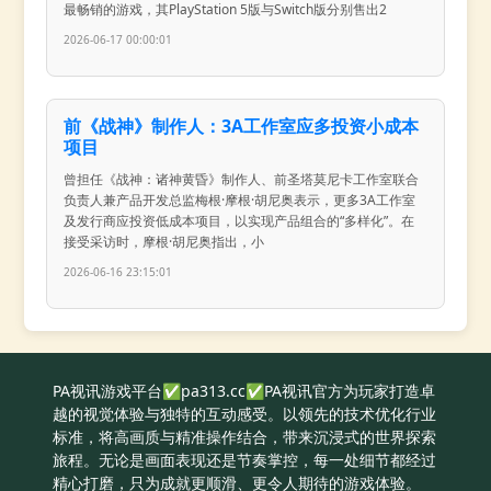
最畅销的游戏，其PlayStation 5版与Switch版分别售出2
2026-06-17 00:00:01
前《战神》制作人：3A工作室应多投资小成本
项目
曾担任《战神：诸神黄昏》制作人、前圣塔莫尼卡工作室联合
负责人兼产品开发总监梅根·摩根·胡尼奥表示，更多3A工作室
及发行商应投资低成本项目，以实现产品组合的“多样化”。在
接受采访时，摩根·胡尼奥指出，小
2026-06-16 23:15:01
PA视讯游戏平台✅pa313.cc✅PA视讯官方为玩家打造卓
越的视觉体验与独特的互动感受。以领先的技术优化行业
标准，将高画质与精准操作结合，带来沉浸式的世界探索
旅程。无论是画面表现还是节奏掌控，每一处细节都经过
精心打磨，只为成就更顺滑、更令人期待的游戏体验。