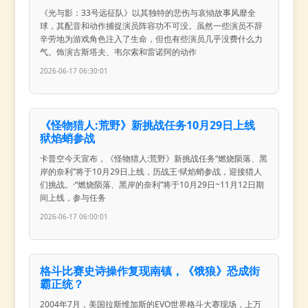
《光与影：33号远征队》以其独特的悲伤与哀恸故事风靡全
球，其配音和动作捕捉演员阵容功不可没。虽然一些演员不辞
辛劳地为游戏角色注入了生命，但也有些演员几乎没费什么力
气。饰演古斯塔夫、韦尔索和雷诺阿的动作
2026-06-17 06:30:01
《怪物猎人:荒野》新挑战任务10月29日上线
狱焰蛸参战
卡普空今天宣布，《怪物猎人:荒野》新挑战任务“燃烧陨落、黑
岸的奈利”将于10月29日上线，历战王·狱焰蛸参战，迎接猎人
们挑战。·“燃烧陨落、黑岸的奈利”将于10月29日~11月12日期
间上线，参与任务
2026-06-17 06:00:01
格斗比赛史诗操作复现南镇，《饿狼》恐成街
霸正统？
2004年7月，美国拉斯维加斯的EVO世界格斗大赛现场，上万